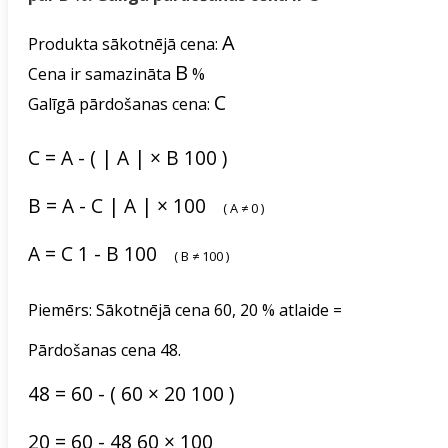
A
Produkta sākotnējā cena:
B
Cena ir samazināta
%
C
Galīgā pārdošanas cena:
C
=
A
-
(
|
A
|
×
B
100
)
B
=
A
-
C
|
A
|
×
100
(
A
≠
0
)
A
=
C
1
-
B
100
(
B
≠
100
)
Piemērs: Sākotnējā cena 60, 20 % atlaide =
Pārdošanas cena 48.
48
=
60
-
(
60
×
20
100
)
20
=
60
-
48
60
×
100