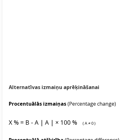
Alternatīvas izmaiņu aprēķināšanai
Procentuālās izmaiņas
(Percentage change)
X
%
=
B
-
A
|
A
|
×
100
%
(
A
≠
0
)