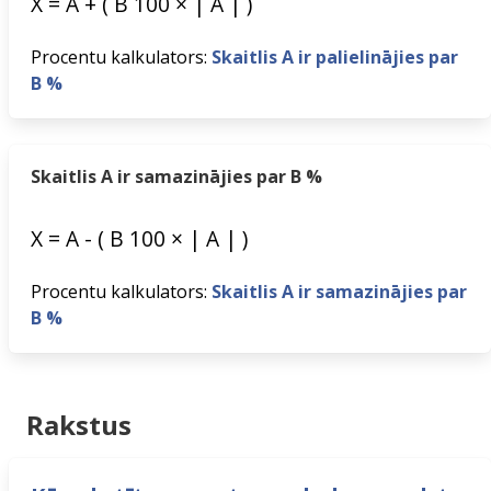
X
=
A
+
(
B
100
×
|
A
|
)
Procentu kalkulators:
Skaitlis A ir palielinājies par
B %
Skaitlis A ir samazinājies par B %
X
=
A
-
(
B
100
×
|
A
|
)
Procentu kalkulators:
Skaitlis A ir samazinājies par
B %
Rakstus