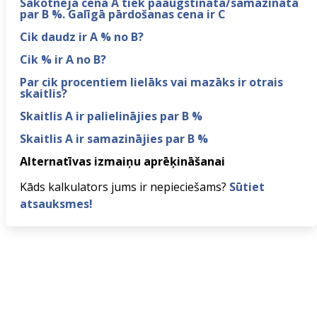
Sākotnējā cena A tiek paaugstināta/samazināta
par B %. Galīgā pārdošanas cena ir C
Cik daudz ir A % no B?
Cik % ir A no B?
Par cik procentiem lielāks vai mazāks ir otrais
skaitlis?
Skaitlis A ir palielinājies par B %
Skaitlis A ir samazinājies par B %
Alternatīvas izmaiņu aprēķināšanai
Kāds kalkulators jums ir nepieciešams?
Sūtiet
atsauksmes!