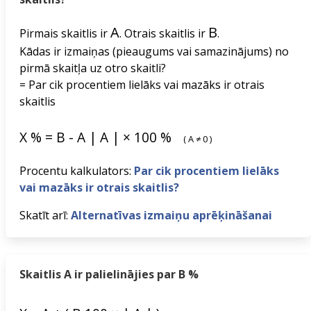
A
B
Pirmais skaitlis ir
. Otrais skaitlis ir
.
Kādas ir izmaiņas (pieaugums vai samazinājums) no
pirmā skaitļa uz otro skaitli?
= Par cik procentiem lielāks vai mazāks ir otrais
skaitlis
X
%
=
B
-
A
|
A
|
×
100
%
(
A
≠
0
)
Procentu kalkulators:
Par cik procentiem lielāks
vai mazāks ir otrais skaitlis?
Skatīt arī:
Alternatīvas izmaiņu aprēķināšanai
Skaitlis A ir palielinājies par B %