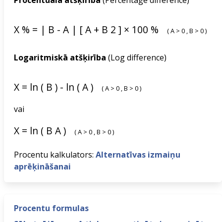
Procentuālā atšķirība
(Percentage difference)
X
%
=
|
B
-
A
|
[
A
+
B
2
]
×
100
%
(
A
>
0
,
B
>
0
)
Logaritmiskā atšķirība
(Log difference)
X
=
ln
(
B
)
-
ln
(
A
)
(
A
>
0
,
B
>
0
)
vai
X
=
ln
(
B
A
)
(
A
>
0
,
B
>
0
)
Procentu kalkulators:
Alternatīvas izmaiņu
aprēķināšanai
Procentu formulas