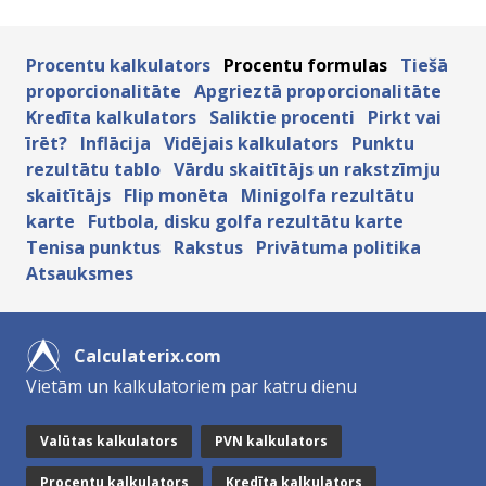
Procentu kalkulators
Procentu formulas
Tiešā
proporcionalitāte
Apgrieztā proporcionalitāte
Kredīta kalkulators
Saliktie procenti
Pirkt vai
īrēt?
Inflācija
Vidējais kalkulators
Punktu
rezultātu tablo
Vārdu skaitītājs un rakstzīmju
skaitītājs
Flip monēta
Minigolfa rezultātu
karte
Futbola, disku golfa rezultātu karte
Tenisa punktus
Rakstus
Privātuma politika
Atsauksmes
Calculaterix.com
Vietām un kalkulatoriem par katru dienu
Valūtas kalkulators
PVN kalkulators
Procentu kalkulators
Kredīta kalkulators