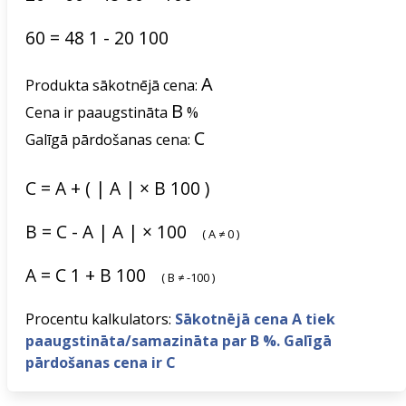
60
=
48
1
-
20
100
A
Produkta sākotnējā cena:
B
Cena ir paaugstināta
%
C
Galīgā pārdošanas cena:
C
=
A
+
(
|
A
|
×
B
100
)
B
=
C
-
A
|
A
|
×
100
(
A
≠
0
)
A
=
C
1
+
B
100
(
B
≠
-100
)
Procentu kalkulators:
Sākotnējā cena A tiek
paaugstināta/samazināta par B %. Galīgā
pārdošanas cena ir C