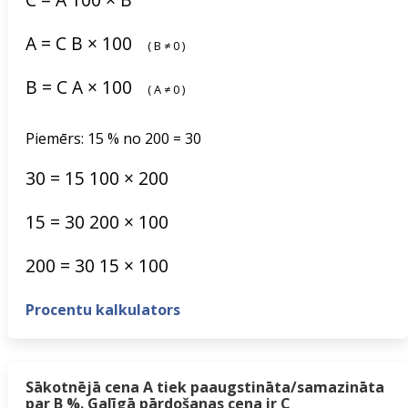
A
=
C
B
×
100
(
B
≠
0
)
B
=
C
A
×
100
(
A
≠
0
)
Piemērs: 15 % no 200 = 30
30
=
15
100
×
200
15
=
30
200
×
100
200
=
30
15
×
100
Procentu kalkulators
Sākotnējā cena A tiek paaugstināta/samazināta
par B %. Galīgā pārdošanas cena ir C