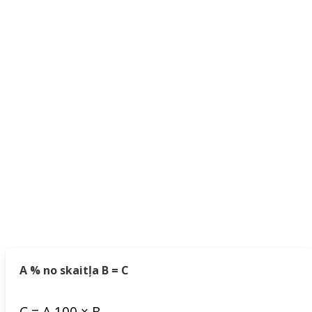
A % no skaitļa B = C
C
=
A
100
×
B