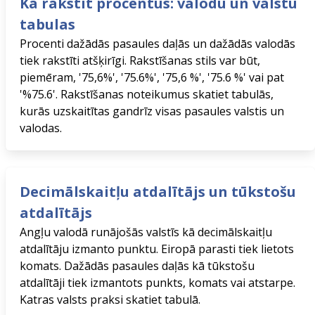
Kā rakstīt procentus: valodu un valstu
tabulas
Procenti dažādās pasaules daļās un dažādās valodās
tiek rakstīti atšķirīgi. Rakstīšanas stils var būt,
piemēram, '75,6%', '75.6%', '75,6 %', '75.6 %' vai pat
'%75.6'. Rakstīšanas noteikumus skatiet tabulās,
kurās uzskaitītas gandrīz visas pasaules valstis un
valodas.
Decimālskaitļu atdalītājs un tūkstošu
atdalītājs
Angļu valodā runājošās valstīs kā decimālskaitļu
atdalītāju izmanto punktu. Eiropā parasti tiek lietots
komats. Dažādās pasaules daļās kā tūkstošu
atdalītāji tiek izmantots punkts, komats vai atstarpe.
Katras valsts praksi skatiet tabulā.