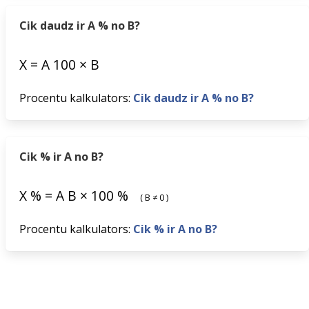
Cik daudz ir A % no B?
X
=
A
100
×
B
Procentu kalkulators:
Cik daudz ir A % no B?
Cik % ir A no B?
X
%
=
A
B
×
100
%
(
B
≠
0
)
Procentu kalkulators:
Cik % ir A no B?