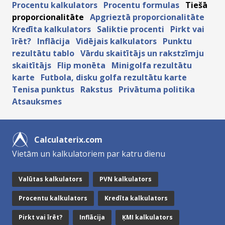
Procentu kalkulators
Procentu formulas
Tiešā
proporcionalitāte
Apgrieztā proporcionalitāte
Kredīta kalkulators
Saliktie procenti
Pirkt vai
īrēt?
Inflācija
Vidējais kalkulators
Punktu
rezultātu tablo
Vārdu skaitītājs un rakstzīmju
skaitītājs
Flip monēta
Minigolfa rezultātu
karte
Futbola, disku golfa rezultātu karte
Tenisa punktus
Rakstus
Privātuma politika
Atsauksmes
Calculaterix.com
Vietām un kalkulatoriem par katru dienu
Valūtas kalkulators
PVN kalkulators
Procentu kalkulators
Kredīta kalkulators
Pirkt vai īrēt?
Inflācija
ĶMI kalkulators