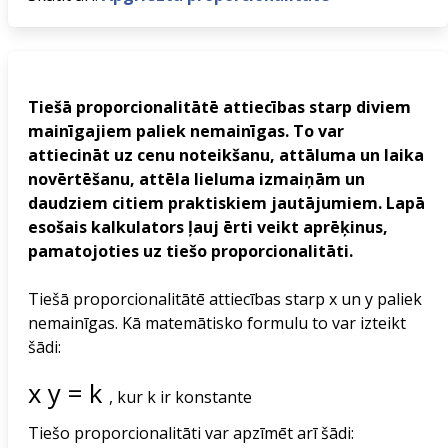
Tiešā proporcionalitātē attiecības starp diviem
mainīgajiem paliek nemainīgas. To var
attiecināt uz cenu noteikšanu, attāluma un laika
novērtēšanu, attēla lieluma izmaiņām un
daudziem citiem praktiskiem jautājumiem. Lapā
esošais kalkulators ļauj ērti veikt aprēķinus,
pamatojoties uz tiešo proporcionalitāti.
Tiešā proporcionalitātē attiecības starp x un y paliek
nemainīgas. Kā matemātisko formulu to var izteikt
šādi:
x
y
=
k
, kur k ir konstante
Tiešo proporcionalitāti var apzīmēt arī šādi: