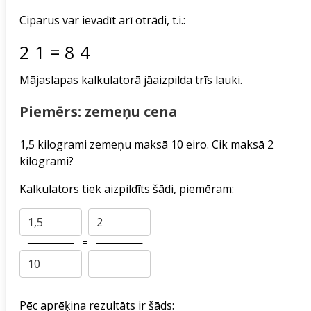
Ciparus var ievadīt arī otrādi, t.i.:
2
1
=
8
4
Mājaslapas kalkulatorā jāaizpilda trīs lauki.
Piemērs: zemeņu cena
1,5 kilogrami zemeņu maksā 10 eiro. Cik maksā 2
kilogrami?
Kalkulators tiek aizpildīts šādi, piemēram:
──────
=
──────
Pēc aprēķina rezultāts ir šāds: