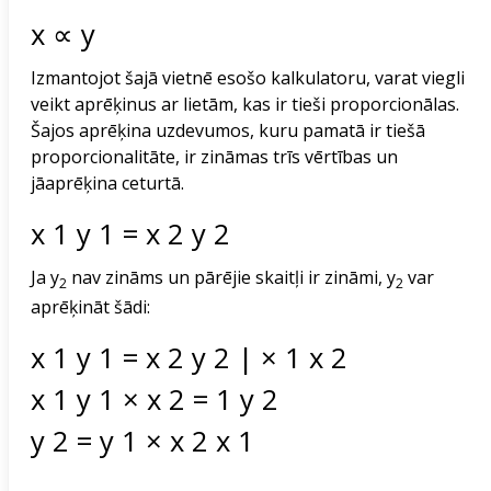
x
∝
y
Izmantojot šajā vietnē esošo kalkulatoru, varat viegli
veikt aprēķinus ar lietām, kas ir tieši proporcionālas.
Šajos aprēķina uzdevumos, kuru pamatā ir tiešā
proporcionalitāte, ir zināmas trīs vērtības un
jāaprēķina ceturtā.
x
1
y
1
=
x
2
y
2
Ja y
nav zināms un pārējie skaitļi ir zināmi, y
var
2
2
aprēķināt šādi:
x
1
y
1
=
x
2
y
2
|
×
1
x
2
x
1
y
1
×
x
2
=
1
y
2
y
2
=
y
1
×
x
2
x
1