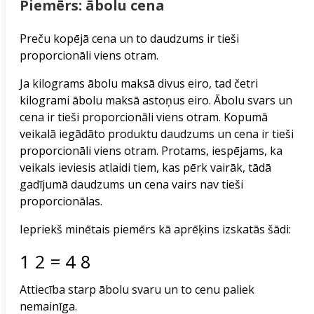
Piemērs: ābolu cena
Preču kopējā cena un to daudzums ir tieši
proporcionāli viens otram.
Ja kilograms ābolu maksā divus eiro, tad četri
kilogrami ābolu maksā astoņus eiro. Ābolu svars un
cena ir tieši proporcionāli viens otram. Kopumā
veikalā iegādāto produktu daudzums un cena ir tieši
proporcionāli viens otram. Protams, iespējams, ka
veikals ieviesis atlaidi tiem, kas pērk vairāk, tādā
gadījumā daudzums un cena vairs nav tieši
proporcionālas.
Iepriekš minētais piemērs kā aprēķins izskatās šādi:
1
2
=
4
8
Attiecība starp ābolu svaru un to cenu paliek
nemainīga.